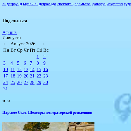
андеграунд
Музей андеграунда
спектакль
премьера
культура
искусство
худ
Поделиться
Афиша
7 августа
‹
Август 2026
›
Пн
Вт
Ср
Чт
Пт
Сб
Вс
1
2
3
4
5
6
7
8
9
10
11
12
13
14
15
16
17
18
19
20
21
22
23
24
25
26
27
28
29
30
31
11:00
Царское Село. Шедевры императорской резиденции