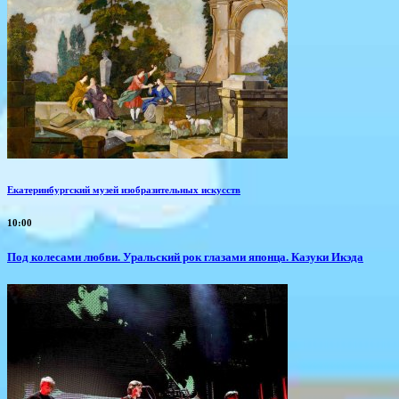
Екатеринбургский музей изобразительных искусств
10:00
Под колесами любви. Уральский рок глазами японца. Казуки Икэда