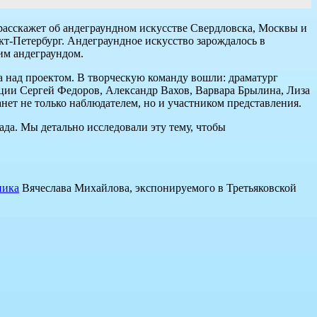
расскажет об андеграундном искусстве Свердловска, Москвы и
кт-Петербург. Андеграундное искусство зарождалось в
им андеграундом.
ота над проектом. В творческую команду вошли: драматург
ции Сергей Федоров, Александр Вахов, Варвара Брылина, Лиза
анет не только наблюдателем, но и участником представления.
да. Мы детально исследовали эту тему, чтобы
ника
Вячеслава Михайлова, экспонируемого в Третьяковской