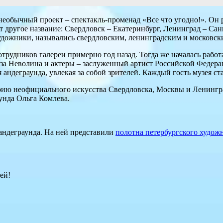
необычный проект – спектакль-променад «Все что угодно!». Он 
 другое название: Свердловск – Екатеринбург, Ленинград – Сан
художники, назывались свердловским, ленинградским и московск
 сотрудников галереи примерно год назад. Тогда же началась раб
за Неволина и актеры – заслуженный артист Российской Федера
 андеграунда, увлекая за собой зрителей. Каждый гость музея ст
орию неофициального искусства Свердловска, Москвы и Ленингра
унда Ольга Комлева.
 андеграунда. На ней представили
полотна петербургского худож
ей!