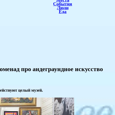
Места
События
Люди
Еда
оменад про андеграундное искусство
действуют целый музей.