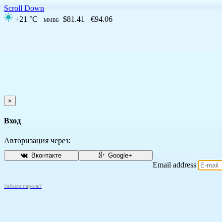
Scroll Down
+21 °C
$81.41
€94.06
ММВБ
×
Вход
Авторизация через:
Вконтакте
Google+
Email address
Забыли пароль?