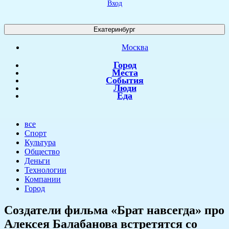
Вход
Екатеринбург
Москва
Город
Места
События
Люди
Еда
все
Спорт
Культура
Общество
Деньги
Технологии
Компании
Город
​Создатели фильма «Брат навсегда» про
Алексея Балабанова встретятся со