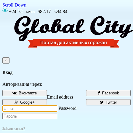
Scroll Down
+24 °C
$82.17
€94.84
ММВБ
×
Вход
Авторизация через:
Вконтакте
Facebook
Email address
Google+
Twitter
Password
Забыли пароль?