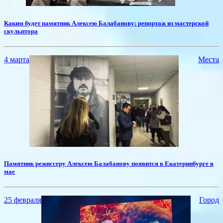
​Каким будет памятник Алексею Балабанову: репортаж из мастерской
скульптора
4 марта
Места
​Памятник режиссеру Алексею Балабанову появится в Екатеринбурге в
мае
25 февраля
Город