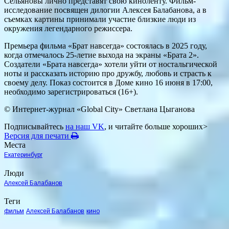
Сельяновы лично представят свою киноленту. Фильм-
исследование посвящен дилогии Алексея Балабанова, а в
съемках картины принимали участие близкие люди из
окружения легендарного режиссера.
Премьера фильма «Брат навсегда» состоялась в 2025 году,
когда отмечалось 25-летие выхода на экраны «Брата 2».
Создатели «Брата навсегда» хотели уйти от ностальгической
ноты и рассказать историю про дружбу, любовь и страсть к
своему делу. Показ состоится в Доме кино 16 июня в 17:00,
необходимо зарегистрироваться (16+).
© Интернет-журнал «Global City»
Светлана Цыганова
Подписывайтесь
на наш VK
, и читайте больше хороших>
Версия для печати
Места
Екатеринбург
Люди
Алексей Балабанов
Теги
фильм
Алексей Балабанов
кино