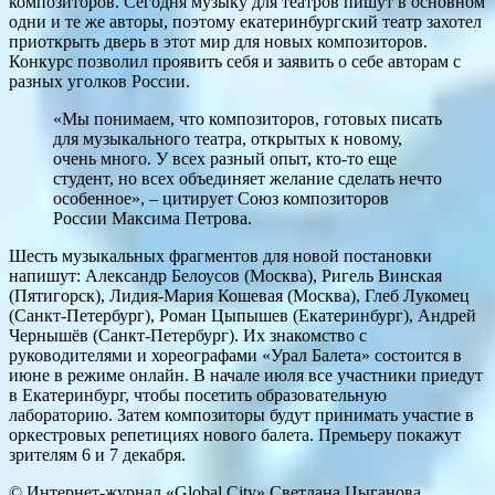
композиторов. Сегодня музыку для театров пишут в основном
одни и те же авторы, поэтому екатеринбургский театр захотел
приоткрыть дверь в этот мир для новых композиторов.
Конкурс позволил проявить себя и заявить о себе авторам с
разных уголков России.
«Мы понимаем, что композиторов, готовых писать
для музыкального театра, открытых к новому,
очень много. У всех разный опыт, кто-то еще
студент, но всех объединяет желание сделать нечто
особенное», – цитирует Союз композиторов
России Максима Петрова.
Шесть музыкальных фрагментов для новой постановки
напишут: Александр Белоусов (Москва), Ригель Винская
(Пятигорск), Лидия-Мария Кошевая (Москва), Глеб Лукомец
(Санкт-Петербург), Роман Цыпышев (Екатеринбург), Андрей
Чернышёв (Санкт-Петербург). Их знакомство с
руководителями и хореографами «Урал Балета» состоится в
июне в режиме онлайн. В начале июля все участники приедут
в Екатеринбург, чтобы посетить образовательную
лабораторию. Затем композиторы будут принимать участие в
оркестровых репетициях нового балета. Премьеру покажут
зрителям 6 и 7 декабря.
© Интернет-журнал «Global City»
Светлана Цыганова