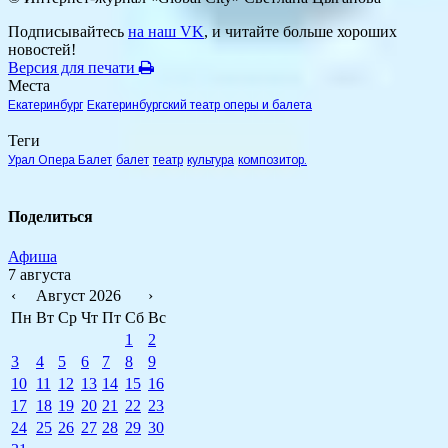
Подписывайтесь
на наш VK
, и читайте больше хороших
новостей!
Версия для печати
Места
Екатеринбург
Екатеринбургский театр оперы и балета
Теги
Урал Опера Балет
балет
театр
культура
композитор.
Поделиться
Афиша
7 августа
‹
Август 2026
›
Пн
Вт
Ср
Чт
Пт
Сб
Вс
1
2
3
4
5
6
7
8
9
10
11
12
13
14
15
16
17
18
19
20
21
22
23
24
25
26
27
28
29
30