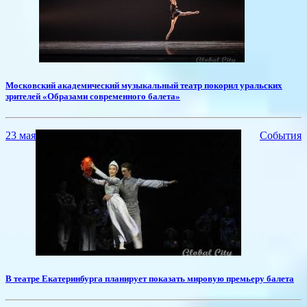
​Московский академический музыкальный театр покорил уральских
зрителей «Образами современного балета»
23 мая
События
В театре Екатеринбурга планирует показать мировую премьеру балета