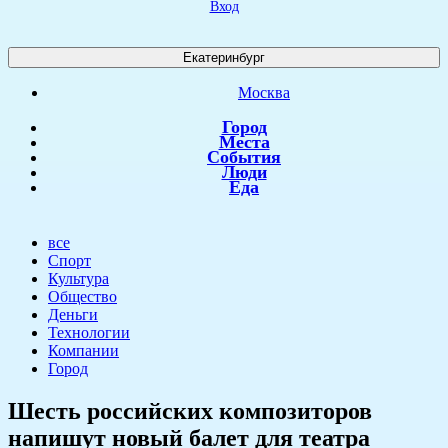
Вход
Екатеринбург
Москва
Город
Места
События
Люди
Еда
все
Спорт
Культура
Общество
Деньги
Технологии
Компании
Город
​Шесть российских композиторов
напишут новый балет для театра