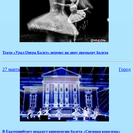
​Театр «Урал Опера Балет» перенес на зиму премьеру балета
27 марта
Город
В Екатеринбурге покажут киноверсию балета «Снежная королева»