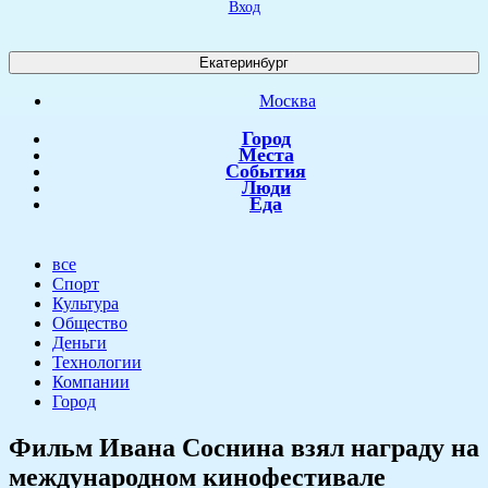
Вход
Екатеринбург
Москва
Город
Места
События
Люди
Еда
все
Спорт
Культура
Общество
Деньги
Технологии
Компании
Город
​Фильм Ивана Соснина взял награду на
международном кинофестивале