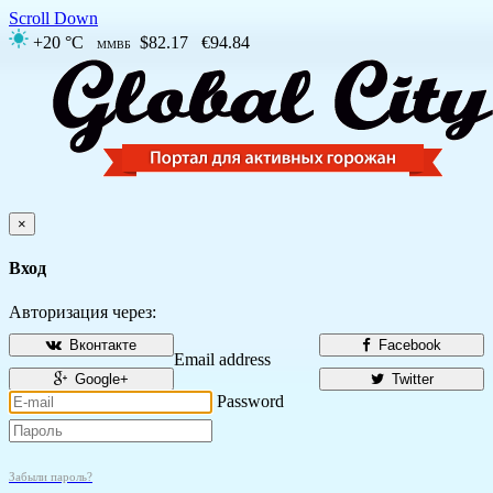
Scroll Down
+20 °C
$82.17
€94.84
ММВБ
×
Вход
Авторизация через:
Вконтакте
Facebook
Email address
Google+
Twitter
Password
Забыли пароль?