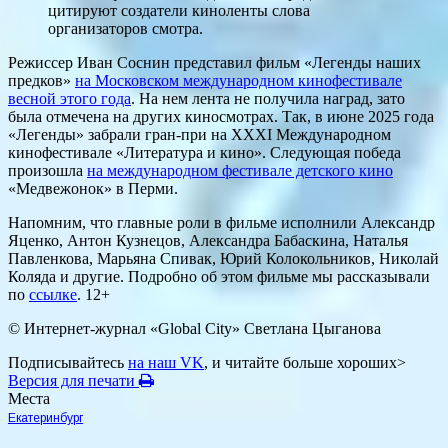
цитируют создатели киноленты слова
организаторов смотра.
Режиссер Иван Соснин представил фильм «Легенды наших
предков»
на Московском международном кинофестивале
весной этого года
. На нем лента не получила наград, зато
была отмечена на других киносмотрах. Так, в июне 2025 года
«Легенды» забрали гран-при на XXXI Международном
кинофестивале «Литература и кино». Следующая победа
произошла
на международном фестивале детского кино
«Медвежонок» в Перми.
Напомним, что главные роли в фильме исполнили Александр
Яценко, Антон Кузнецов, Александра Бабаскина, Наталья
Павленкова, Марьяна Спивак, Юрий Колокольников, Николай
Коляда и другие. Подробно об этом фильме мы рассказывали
по
ссылке
. 12+
© Интернет-журнал «Global City»
Светлана Цыганова
Подписывайтесь
на наш VK
, и читайте больше хороших>
Версия для печати
Места
Екатеринбург