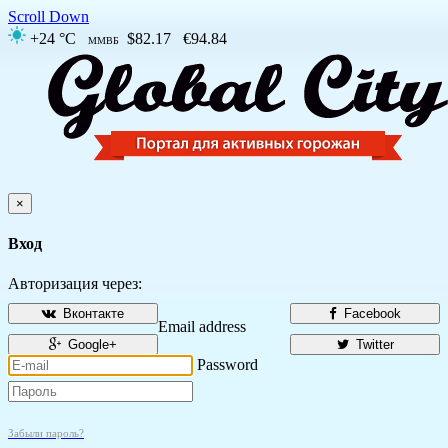
Scroll Down
+24 °C
$82.17
€94.84
ММВБ
×
Вход
Авторизация через:
Вконтакте
Facebook
Email address
Google+
Twitter
Password
Забыли пароль?