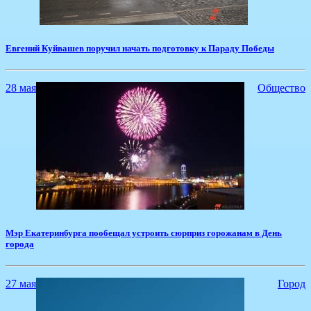
Евгений Куйвашев поручил начать подготовку к Параду Победы
28 мая
Общество
Мэр Екатеринбурга пообещал устроить сюрприз горожанам в День
города
27 мая
Город