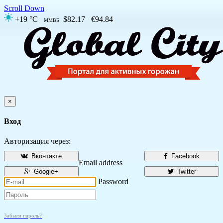
Scroll Down
+19 °C
$82.17
€94.84
ММВБ
×
Вход
Авторизация через:
Вконтакте
Facebook
Email address
Google+
Twitter
Password
Забыли пароль?