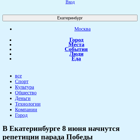
Вход
Екатеринбург
Москва
Город
Места
События
Люди
Еда
все
Спорт
Культура
Общество
Деньги
Технологии
Компании
Город
В Екатеринбурге 8 июня начнутся
репетиции парада Победы