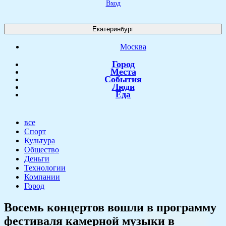
Вход
Екатеринбург
Москва
Город
Места
События
Люди
Еда
все
Спорт
Культура
Общество
Деньги
Технологии
Компании
Город
​Восемь концертов вошли в программу
фестиваля камерной музыки в