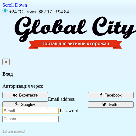
Scroll Down
+24 °C
$82.17
€94.84
ММВБ
×
Вход
Авторизация через:
Вконтакте
Facebook
Email address
Google+
Twitter
Password
Забыли пароль?