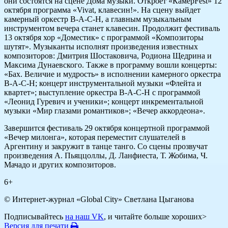
они состоятся на сцене Дома музыки. Откроет «КамерFest» 12
октября программа «Vivat, клавесин!». На сцену выйдет
камерный оркестр В-А-С-Н, а главным музыкальным
инструментом вечера станет клавесин. Продолжит фестиваль
13 октября хор «Доместик» с программой «Композиторы
шутят». Музыканты исполнят произведения известных
композиторов: Дмитрия Шостаковича, Родиона Щедрина и
Максима Дунаевского. Также в программу вошли концерты:
«Бах. Величие и мудрость» в исполнении камерного оркестра
В-А-С-Н; концерт инструментальной музыки «Флейта и
квартет»; выступление оркестра В-А-С-Н с программой
«Леонид Гуревич и ученики»; концерт инкрементальной
музыки «Мир глазами романтиков»; «Вечер аккордеона».
Завершится фестиваль 29 октября концертной программой
«Вечер милонга», которая переместит слушателей в
Аргентину и закружит в танце танго. Со сцены прозвучат
произведения А. Пьяццоллы, Д. Ланфиеста, Т. Жобима, Ч.
Мачадо и других композиторов.
6+
© Интернет-журнал «Global City»
Светлана Цыганова
Подписывайтесь
на наш VK
, и читайте больше хороших>
Версия для печати