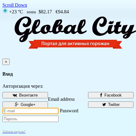
Scroll Down
+23 °C
$82.17
€94.84
ММВБ
×
Вход
Авторизация через:
Вконтакте
Facebook
Email address
Google+
Twitter
Password
Забыли пароль?