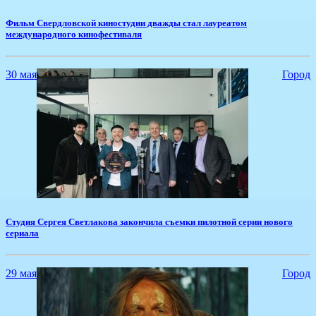
​Фильм Свердловской киностудии дважды стал лауреатом
международного кинофестиваля
30 мая
Город
​Студия Сергея Светлакова закончила съемки пилотной серии нового
сериала
29 мая
Город