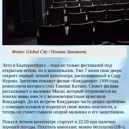
Фото: Global City / Полина Зиновьева
Лето в Екатеринбурге – пора не только фестивалей под
открытым небом, но и кинопоказов. Уже 7 июня свои двери
откроет первый летний кинотеатра, расположенный в Саду
Нурова. Зрителям покажут фильм «Кикуджиро» 1999 года,
режиссером которого стал Такеши Китано. Сюжет фильма
рассказывает о мальчике Масао, который отправляется на
поиски мамы вместе с великовозрастным хулиганов
Кикуджиро. До их встречи Кикуджиро часто решал проблемы
с помощью кулаков и подвергал свою жизнь опасности, а
теперь он станет главной опорой мальчика и его защитником.
Показ в летнем кинотеатре стартует в 22:20 при наличии
хорошей погоды. Посетить киносеанс можно бесплатно (18+).