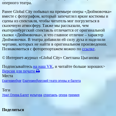
оперного театра.
Ранее Global City побывал на премьере оперы «Дюймовочка»
вместе с фотографом, который запечатлел яркие костюмы и
сцены из спектакля, чтобы читатель мог погрузиться в
сказочную атмосферу. Также мы рассказали, чем
екатеринбургский спектакль отличается от оригинальной
сказки «Дюймовочка», и что главное отличие – характер
Дюймовочки. В театра добавили ей силу духа и наделили
чертами, которых не найти в оригинальном произведении.
Познакомиться с фоторепортажем можно по
ссылке
.
© Интернет-журнал «Global City»
Светлана Цыганова
Подписывайтесь
на наш VK
, и читайте больше хороших>
Версия для печати
Места
Екатеринбург
Екатеринбургский театр оперы и балета
Теги
Урал Опера Балет
культура
спектакль
опера
премия
Поделиться