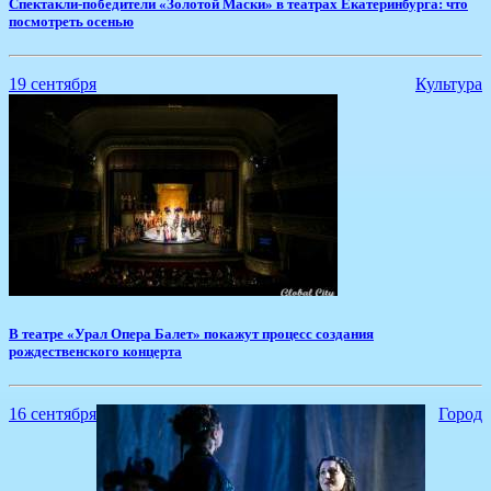
​Спектакли-победители «Золотой Маски» в театрах Екатеринбурга: что
посмотреть осенью
19 сентября
Культура
​В театре «Урал Опера Балет» покажут процесс создания
рождественского концерта
16 сентября
Город