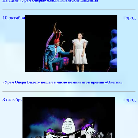
На сцене «Урал Оперы» ожили гигантские шахматы
10 октября
Город
«Урал Опера Балет» вошел в число номинантов премии «Онегин»
8 октября
Город