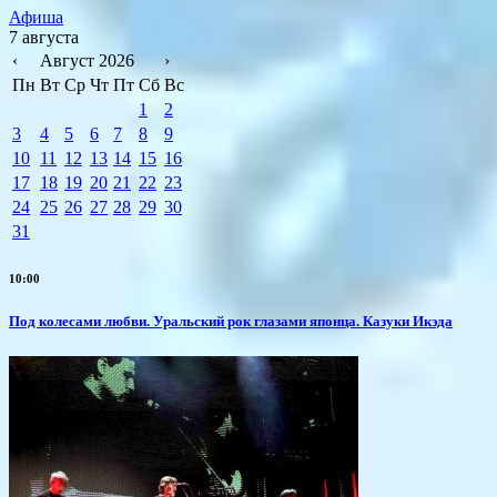
Афиша
7 августа
‹
Август 2026
›
Пн
Вт
Ср
Чт
Пт
Сб
Вс
1
2
3
4
5
6
7
8
9
10
11
12
13
14
15
16
17
18
19
20
21
22
23
24
25
26
27
28
29
30
31
10:00
Под колесами любви. Уральский рок глазами японца. Казуки Икэда