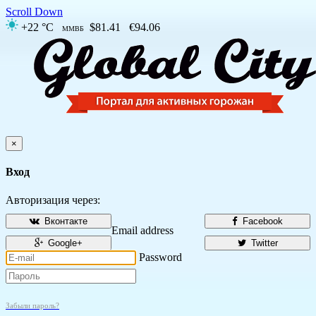
Scroll Down
+22 °C
$81.41
€94.06
ММВБ
×
Вход
Авторизация через:
Вконтакте
Facebook
Email address
Google+
Twitter
Password
Забыли пароль?