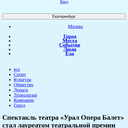
Вход
Екатеринбург
Москва
Город
Места
События
Люди
Еда
все
Спорт
Культура
Общество
Деньги
Технологии
Компании
Город
​Спектакль театра «Урал Опера Балет»
стал лауреатом театральной премии