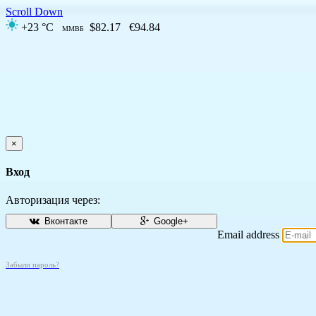
Scroll Down
+23 °C
$82.17
€94.84
ММВБ
×
Вход
Авторизация через:
Вконтакте
Google+
Email address
Забыли пароль?