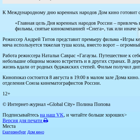
К Международному дню коренных народов Дом кино готовит сп
«Главная цель Дня коренных народов России – привлечь 
фильмы, снятые кинокомпанией «Снега», так или иначе за
Режиссер Андрей Титов представит премьеру фильма «Игры кен
мяча используется тяжелая туша козла, вместо ворот – огромны
Работа режиссера Натальи Саврас «Гагаузы. Путешествие к се
небольшие общины можно встретить и в других странах. В дер
жизнь вдали от родных буджакских степей. Фильм получил ди
Кинопоказ состоится 8 августа в 19:00 в малом зале Дома кин
отделения Союза кинематографистов России.
12+
© Интернет-журнал «Global City»
Полина Попова
Подписывайтесь
на наш VK
, и читайте больше хороших>
Версия для печати
Места
Екатеринбург
Дом кино