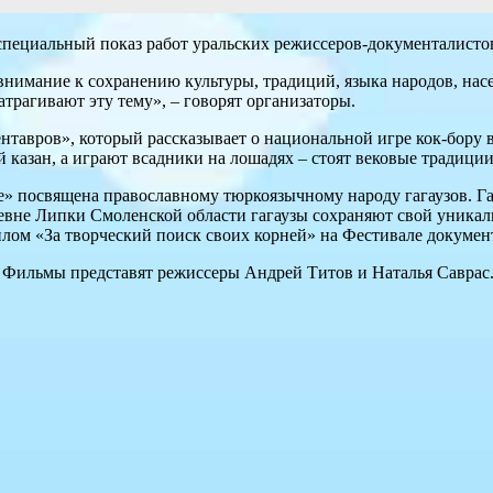
ециальный показ работ уральских режиссеров-документалистов
внимание к сохранению культуры, традиций, языка народов, нас
трагивают эту тему», – говорят организаторы.
тавров», который рассказывает о национальной игре кок-бору 
й казан, а играют всадники на лошадях – стоят вековые традици
бе» посвящена православному тюркоязычному народу гагаузов. 
евне Липки Смоленской области гагаузы сохраняют свой уникал
плом «За творческий поиск своих корней» на Фестивале докуме
о. Фильмы представят режиссеры Андрей Титов и Наталья Саврас.