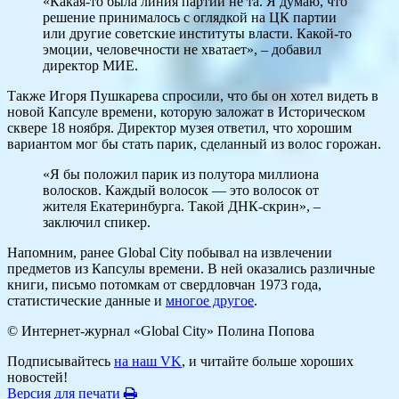
«Какая-то была линия партии не та. Я думаю, что
решение принималось с оглядкой на ЦК партии
или другие советские институты власти. Какой-то
эмоции, человечности не хватает», – добавил
директор МИЕ.
Также Игоря Пушкарева спросили, что бы он хотел видеть в
новой Капсуле времени, которую заложат в Историческом
сквере 18 ноября. Директор музея ответил, что хорошим
вариантом мог бы стать парик, сделанный из волос горожан.
«Я бы положил парик из полутора миллиона
волосков. Каждый волосок — это волосок от
жителя Екатеринбурга. Такой ДНК-скрин», –
заключил спикер.
Напомним, ранее Global City побывал на извлечении
предметов из Капсулы времени. В ней оказались различные
книги, письмо потомкам от свердловчан 1973 года,
статистические данные и
многое другое
.
© Интернет-журнал «Global City»
Полина Попова
Подписывайтесь
на наш VK
, и читайте больше хороших
новостей!
Версия для печати