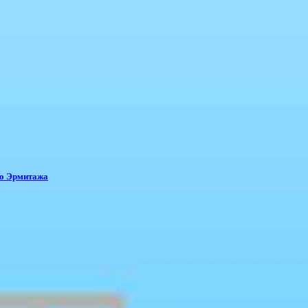
го Эрмитажа