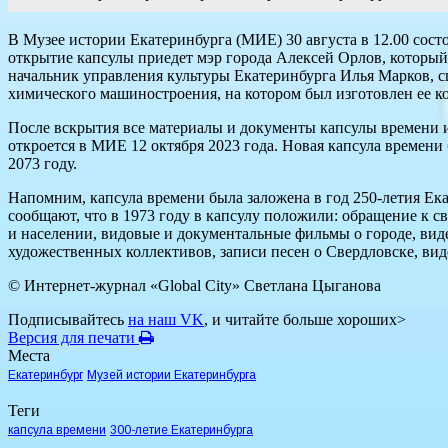
В Музее истории Екатеринбурга (МИЕ) 30 августа в 12.00 сос
открытие капсулы приедет мэр города Алексей Орлов, который
начальник управления культуры Екатеринбурга Илья Марков, 
химического машиностроения, на котором был изготовлен ее к
После вскрытия все материалы и документы капсулы времени из
откроется в МИЕ 12 октября 2023 года. Новая капсула времени 
2073 году.
Напомним, капсула времени была заложена в год 250-летия Ек
сообщают, что в 1973 году в капсулу положили: обращение к св
и населении, видовые и документальные фильмы о городе, ви
художественных коллективов, записи песен о Свердловске, вид
© Интернет-журнал «Global City»
Светлана Цыганова
Подписывайтесь
на наш VK
, и читайте больше хороших>
Версия для печати
Места
Екатеринбург
Музей истории Екатеринбурга
Теги
капсула времени
300-летие Екатеринбурга