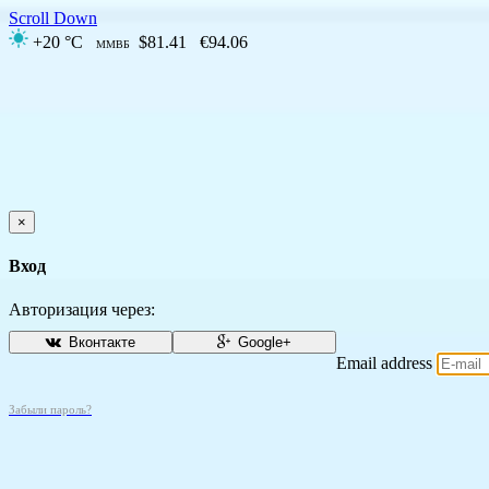
Scroll Down
+20 °C
$81.41
€94.06
ММВБ
×
Вход
Авторизация через:
Вконтакте
Google+
Email address
Забыли пароль?