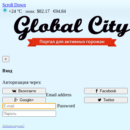
Scroll Down
+24 °C
$82.17
€94.84
ММВБ
×
Вход
Авторизация через:
Вконтакте
Facebook
Email address
Google+
Twitter
Password
Забыли пароль?