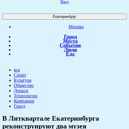
Вход
Екатеринбург
Москва
Город
Места
События
Люди
Еда
все
Спорт
Культура
Общество
Деньги
Технологии
Компании
Город
В Литквартале Екатеринбурга
реконструируют два музея