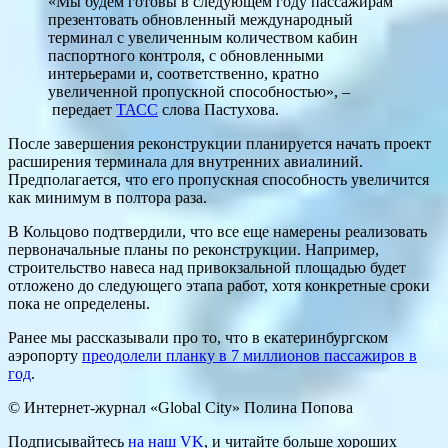
«Мы будем готовы в следующем году пассажирам
презентовать обновленный международный
терминал с увеличенным количеством кабин
паспортного контроля, с обновленными
интерьерами и, соответственно, кратно
увеличенной пропускной способностью», –
передает
ТАСС
слова Пастухова.
После завершения реконструкции планируется начать проект
расширения терминала для внутренних авиалиний.
Предполагается, что его пропускная способность увеличится
как минимум в полтора раза.
В Кольцово подтвердили, что все еще намерены реализовать
первоначальные планы по реконструкции. Например,
строительство навеса над привокзальной площадью будет
отложено до следующего этапа работ, хотя конкретные сроки
пока не определены.
Ранее мы рассказывали про то, что в екатеринбургском
аэропорту
преодолели планку в 7 миллионов пассажиров в
год
.
© Интернет-журнал «Global City»
Полина Попова
Подписывайтесь
на наш VK
, и читайте больше хороших