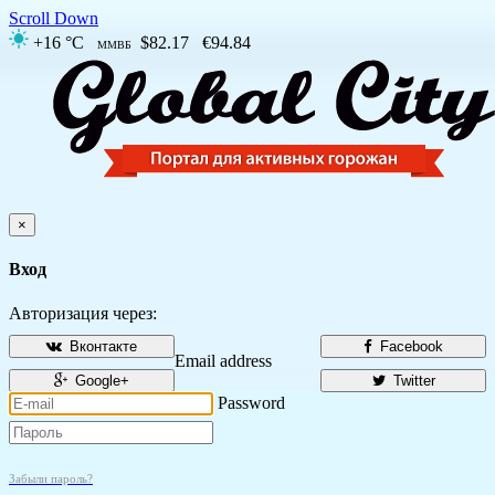
Scroll Down
+16 °C
$82.17
€94.84
ММВБ
×
Вход
Авторизация через:
Вконтакте
Facebook
Email address
Google+
Twitter
Password
Забыли пароль?