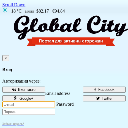
Scroll Down
+18 °C
$82.17
€94.84
ММВБ
×
Вход
Авторизация через:
Вконтакте
Facebook
Email address
Google+
Twitter
Password
Забыли пароль?