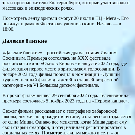
так и простые жители Екатеринбурга, которые участвовали в
массовках и эпизодических ролях.
Посмотреть ленту зрители смогут 20 июля в ТЦ «Мега». Его
покажут в рамках Фестиваля уличного кино. Начало — в
18:00.
Далекие близкие
«Далекие близкие» – российская драма, снятая Иваном
Сосниным. Премьера состоялась на XXX фестивале
российского кино «Окно в Европу» в августе 2022 года, где
фильм занял первое место в зрительском голосовании. В
ноябре 2023 года фильм победил в номинации «Лучший
художественный фильм для детей в старшей возрастной
категории» на VI Большом детском фестивале.
В прокат фильм вышел 29 сентября 2022 года. Телевизионная
премьера состоялась 5 ноября 2023 года на «Первом канале».
Сюжет фильма рассказывает о географе из хабаровской
школы, чья жизнь проходит в рутине, из-за чего он отдаляется
от сына Миши. Однако все меняется, когда Миша дарит ему
свой старый смартфон, и отец начинает регистрироваться в
социальных сетях. Посмотреть фильм можно в сети – он