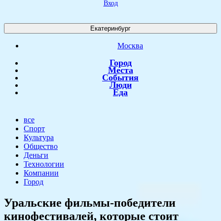
Вход
Екатеринбург
Москва
Город
Места
События
Люди
Еда
все
Спорт
Культура
Общество
Деньги
Технологии
Компании
Город
Уральские фильмы-победители
кинофестивалей, которые стоит