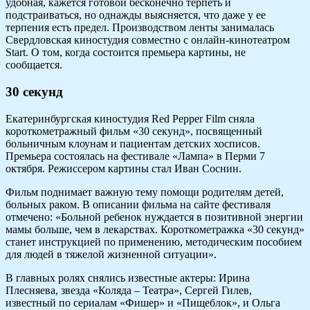
удобная, кажется готовой бесконечно терпеть и
подстраиваться, но однажды выясняется, что даже у ее
терпения есть предел. Производством ленты занималась
Свердловская киностудия совместно с онлайн-кинотеатром
Start. О том, когда состоится премьера картины, не
сообщается.
30 секунд
Екатеринбургская киностудия Red Pepper Film сняла
короткометражный фильм «30 секунд», посвященный
больничным клоунам и пациентам детских хосписов.
Премьера состоялась на фестивале «Лампа» в Перми 7
октября. Режиссером картины стал Иван Соснин.
Фильм поднимает важную тему помощи родителям детей,
больных раком. В описании фильма на сайте фестиваля
отмечено: «Больной ребенок нуждается в позитивной энергии
мамы больше, чем в лекарствах. Короткометражка «30 секунд»
станет инструкцией по применению, методическим пособием
для людей в тяжелой жизненной ситуации».
В главных ролях снялись известные актеры: Ирина
Плесняева, звезда «Коляда – Театра», Сергей Гилев,
известный по сериалам «Фишер» и «Пищеблок», и Ольга