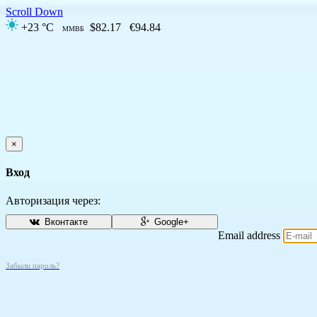
Scroll Down
+23 °C
$82.17
€94.84
ММВБ
×
Вход
Авторизация через:
Вконтакте
Google+
Email address
Забыли пароль?