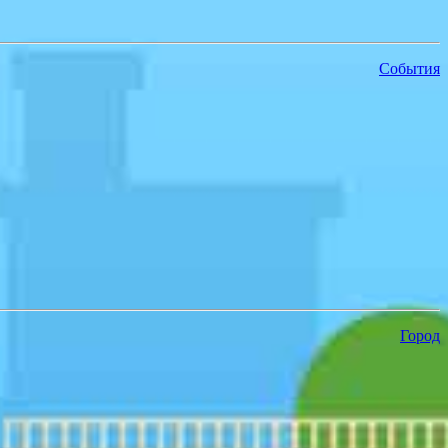
События
Город