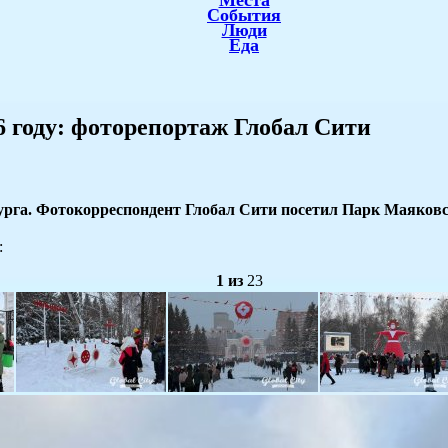
Места
События
Люди
Еда
 году: фоторепортаж Глобал Сити
урга. Фотокорреспондент Глобал Сити посетил Парк Маяковс
:
1
из
23