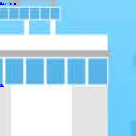
обал Сити
ле