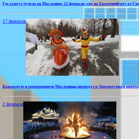
Где сожгут чучело на Масленицу 22 февраля: гид по Екатеринбургу от Гл
17 февраля
​Бажовскую и скоморошную Масленицы проведут в Литературном кварта
2 февраля