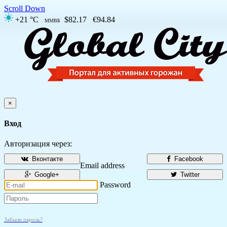
Scroll Down
+21 °C
$82.17
€94.84
ММВБ
×
Вход
Авторизация через:
Вконтакте
Facebook
Email address
Google+
Twitter
Password
Забыли пароль?