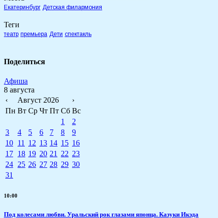
Екатеринбург
Детская филармония
Теги
театр
премьера
Дети
спектакль
Поделиться
Афиша
8 августа
‹
Август 2026
›
Пн
Вт
Ср
Чт
Пт
Сб
Вс
1
2
3
4
5
6
7
8
9
10
11
12
13
14
15
16
17
18
19
20
21
22
23
24
25
26
27
28
29
30
31
10:00
Под колесами любви. Уральский рок глазами японца. Казуки Икэда