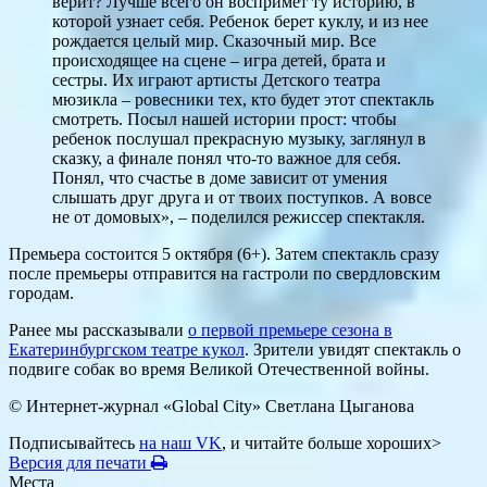
верит? Лучше всего он воспримет ту историю, в
которой узнает себя. Ребенок берет куклу, и из нее
рождается целый мир. Сказочный мир. Все
происходящее на сцене – игра детей, брата и
сестры. Их играют артисты Детского театра
мюзикла – ровесники тех, кто будет этот спектакль
смотреть. Посыл нашей истории прост: чтобы
ребенок послушал прекрасную музыку, заглянул в
сказку, а финале понял что-то важное для себя.
Понял, что счастье в доме зависит от умения
слышать друг друга и от твоих поступков. А вовсе
не от домовых», – поделился режиссер спектакля.
Премьера состоится 5 октября (6+). Затем спектакль сразу
после премьеры отправится на гастроли по свердловским
городам.
Ранее мы рассказывали
о первой премьере сезона в
Екатеринбургском театре кукол
. Зрители увидят спектакль о
подвиге собак во время Великой Отечественной войны.
© Интернет-журнал «Global City»
Светлана Цыганова
Подписывайтесь
на наш VK
, и читайте больше хороших>
Версия для печати
Места