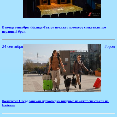
​В конце сентября «Коляда-Театр» покажет премьеру спектакля про
неравный брак
24 сентября
Город
​Коллектив Свердловской музкомедии впервые покажет спектакли на
Байкале