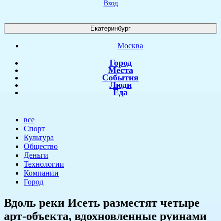
Вход
Екатеринбург
Москва
Город
Места
События
Люди
Еда
все
Спорт
Культура
Общество
Деньги
Технологии
Компании
Город
Вдоль реки Исеть разместят четыре
арт-объекта, вдохновленные руинами