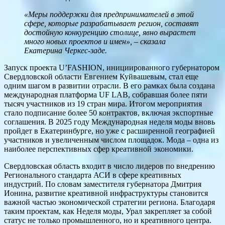
«Меры поддержки для предпринимателей в этой
сфере, которые разрабатывает регион, составят
достойную конкуренцию столице, явно вырастет
много новых проектов и имен», – сказала
Екатерина Черкес-заде.
Запуск проекта U’FASHION, инициированного губернатором
Свердловской области Евгением Куйвашевым, стал еще
одним шагом в развитии отрасли. В его рамках была создана
международная платформа UF LAB, собравшая более пяти
тысяч участников из 19 стран мира. Итогом мероприятия
стало подписание более 50 контрактов, включая экспортные
соглашения. В 2025 году Международная неделя моды вновь
пройдет в Екатеринбурге, но уже с расширенной географией
участников и увеличенным числом площадок. Мода – одна из
наиболее перспективных сфер креативной экономики.
Свердловская область входит в число лидеров по внедрению
Регионального стандарта АСИ в сфере креативных
индустрий. По словам заместителя губернатора Дмитрия
Ионина, развитие креативной инфраструктуры становится
важной частью экономической стратегии региона. Благодаря
таким проектам, как Неделя моды, Урал закрепляет за собой
статус не только промышленного, но и креативного центра.