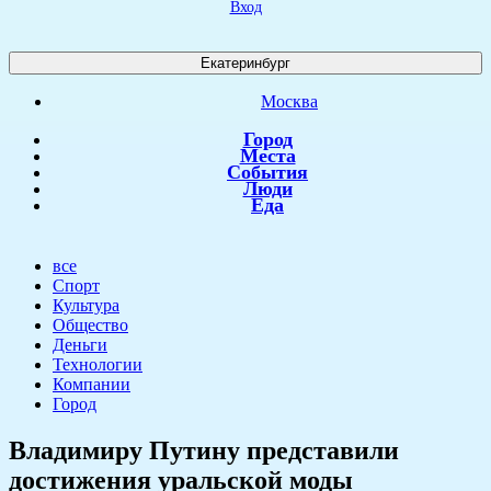
Вход
Екатеринбург
Москва
Город
Места
События
Люди
Еда
все
Спорт
Культура
Общество
Деньги
Технологии
Компании
Город
Владимиру Путину представили
достижения уральской моды