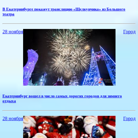
В Екатеринбурге покажут трансляцию «Щелкунчика» из Большого
театра
28 ноября
Город
Екатеринбург вошел в число самых дорогих городов для зимнего
отдыха
28 ноября
Город