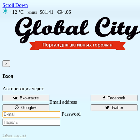
Scroll Down
+12 °C
$81.41
€94.06
ММВБ
×
Вход
Авторизация через:
Вконтакте
Facebook
Email address
Google+
Twitter
Password
Забыли пароль?