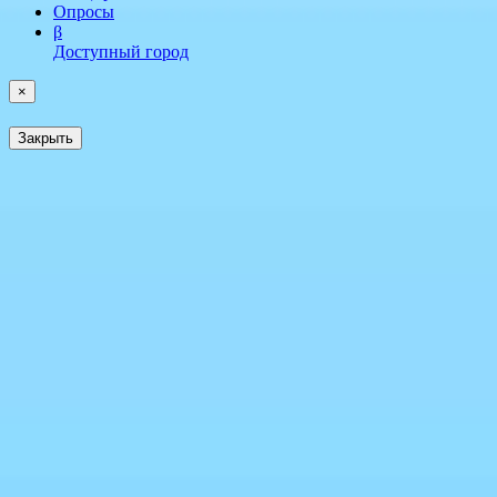
Опросы
β
Доступный город
×
Закрыть