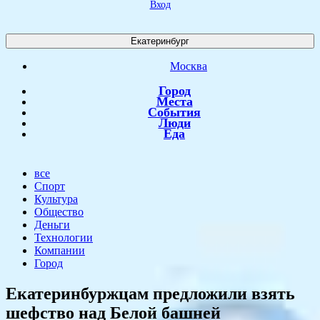
Вход
Екатеринбург
Москва
Город
Места
События
Люди
Еда
все
Спорт
Культура
Общество
Деньги
Технологии
Компании
Город
Екатеринбуржцам предложили взять
шефство над Белой башней