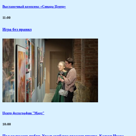
Выставочный комплекс «Синара Центр»
11:00
​Игра без правил
Центр фотографии "Март"
10:00
Под колесами любви. Уральский рок глазами японца. Казуки Икэда