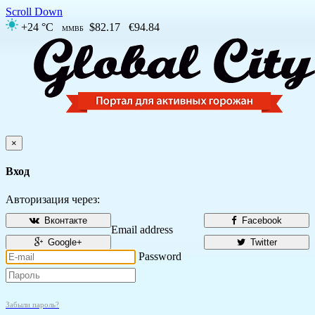
Scroll Down
+24 °C
$82.17
€94.84
ММВБ
×
Вход
Авторизация через:
Вконтакте
Facebook
Email address
Google+
Twitter
Password
Забыли пароль?