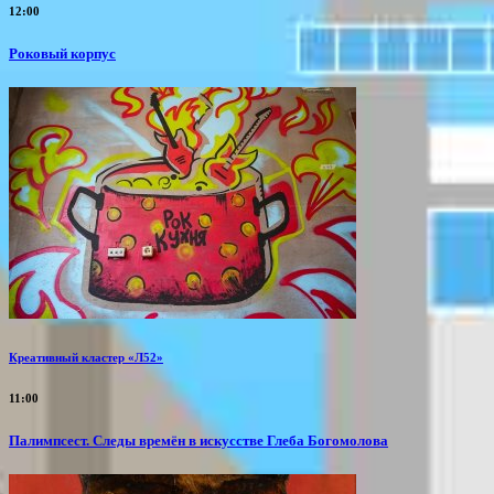
12:00
Роковый корпус
Креативный кластер «Л52»
11:00
Палимпсест. Следы времён в искусстве Глеба Богомолова