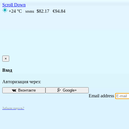
Scroll Down
+24 °C
$82.17
€94.84
ММВБ
×
Вход
Авторизация через:
Вконтакте
Google+
Email address
Забыли пароль?