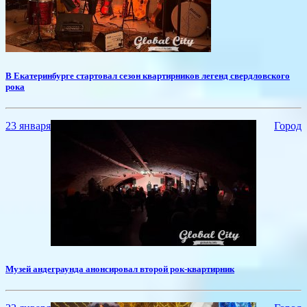
В Екатеринбурге стартовал сезон квартирников легенд свердловского
рока
23 января
Город
​Музей андеграунда анонсировал второй рок-квартирник