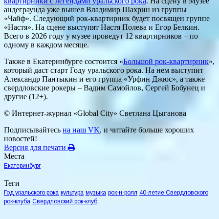
квартирники с легендами уральского рока
. На сцену в Музее
андеграунда уже вышел Владимир Шахрин из группы
«Чайф». Следующий рок-квартирник будет посвящен группе
«Настя». На сцене выступят Настя Полева и Егор Белкин.
Всего в 2026 году у музее проведут 12 квартирников – по
одному в каждом месяце.
Также в Екатеринбурге состоится «
Большой рок-квартирник
»,
который даст старт Году уральского рока. На нем выступит
Александр Пантыкин и его группа «Урфин Джюс», а также
свердловские рокеры – Вадим Самойлов, Сергей Бобунец и
другие (12+).
© Интернет-журнал «Global City»
Светлана Цыганова
Подписывайтесь
на наш VK
, и читайте больше хороших
новостей!
Версия для печати
Места
Екатеринбург
Теги
Год уральского рока
культура
музыка
рок-н-ролл
40-летие Свердловского
рок-клуба
Свердловский рок-клуб