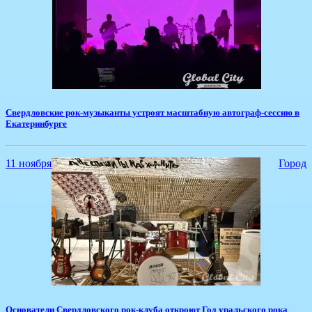
​Свердловские рок-музыканты устроят масштабную автограф-сессию в
Екатеринбурге
11 ноября
Город
​Основатели Свердловского рок-клуба откроют Год уральского рока