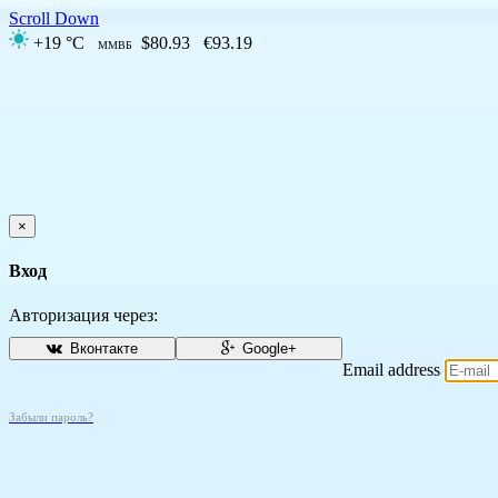
Scroll Down
+19 °C
$80.93
€93.19
ММВБ
×
Вход
Авторизация через:
Вконтакте
Google+
Email address
Забыли пароль?