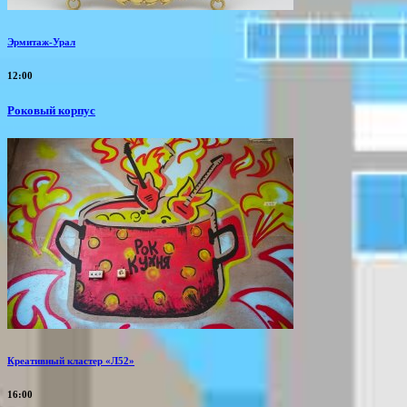
Эрмитаж-Урал
12:00
Роковый корпус
Креативный кластер «Л52»
16:00