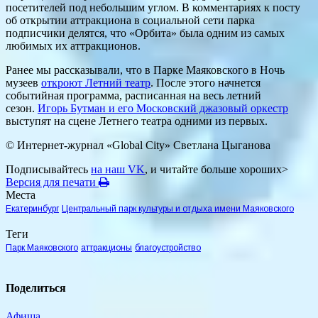
посетителей под небольшим углом. В комментариях к посту
об открытии аттракциона в социальной сети парка
подписчики делятся, что «Орбита» была одним из самых
любимых их аттракционов.
Ранее мы рассказывали, что в Парке Маяковского в Ночь
музеев
откроют Летний театр
. После этого начнется
событийная программа, расписанная на весь летний
сезон.
Игорь Бутман и его Московский джазовый оркестр
выступят на сцене Летнего театра одними из первых.
© Интернет-журнал «Global City»
Светлана Цыганова
Подписывайтесь
на наш VK
, и читайте больше хороших>
Версия для печати
Места
Екатеринбург
Центральный парк культуры и отдыха имени Маяковского
Теги
Парк Маяковского
аттракционы
благоустройство
Поделиться
Афиша