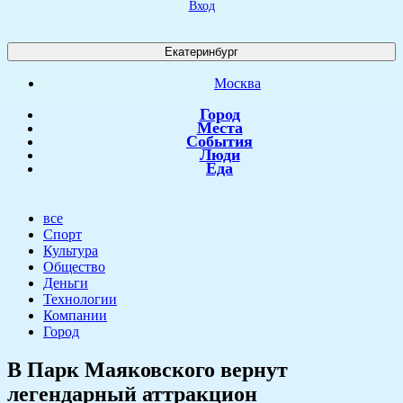
Вход
Екатеринбург
Москва
Город
Места
События
Люди
Еда
все
Спорт
Культура
Общество
Деньги
Технологии
Компании
Город
​В Парк Маяковского вернут
легендарный аттракцион