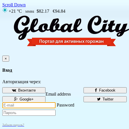
Scroll Down
+21 °C
$82.17
€94.84
ММВБ
×
Вход
Авторизация через:
Вконтакте
Facebook
Email address
Google+
Twitter
Password
Забыли пароль?