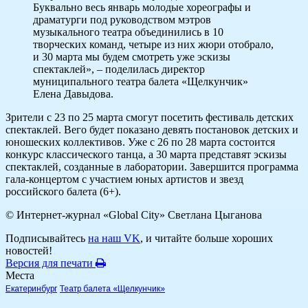
Буквально весь январь молодые хореографы и
драматурги под руководством мэтров
музыкального театра объединились в 10
творческих команд, четыре из них жюри отобрало,
и 30 марта мы будем смотреть уже эскизы
спектаклей», – поделилась директор
муниципального театра балета «Щелкунчик»
Елена Давыдова.
Зрители с 23 по 25 марта смогут посетить фестиваль детских
спектаклей. Вего будет показано девять постановок детских и
юношеских коллективов. Уже с 26 по 28 марта состоится
конкурс классического танца, а 30 марта представят эскизы
спектаклей, созданные в лаборатории. Завершится программа
гала-концертом с участием юных артистов и звезд
российского балета (6+).
© Интернет-журнал «Global City»
Светлана Цыганова
Подписывайтесь
на наш VK
, и читайте больше хороших
новостей!
Версия для печати
Места
Екатеринбург
Теaтр балета «Щелкунчик»