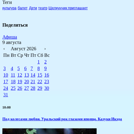
Теги
культура
балет
Дети
театр
Щелкунчик приглашает
Поделиться
Афиша
9 августа
‹
Август 2026
›
Пн
Вт
Ср
Чт
Пт
Сб
Вс
1
2
3
4
5
6
7
8
9
10
11
12
13
14
15
16
17
18
19
20
21
22
23
24
25
26
27
28
29
30
31
10:00
Под колесами любви. Уральский рок глазами японца. Казуки Икэда