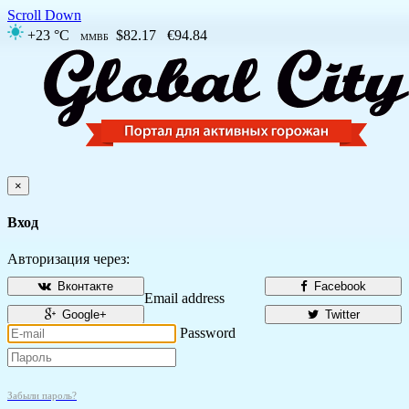
Scroll Down
+23 °C
$82.17
€94.84
ММВБ
×
Вход
Авторизация через:
Вконтакте
Facebook
Email address
Google+
Twitter
Password
Забыли пароль?