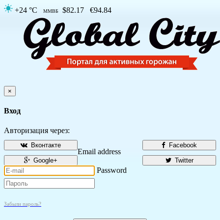
+24 °C
$82.17
€94.84
ММВБ
×
Вход
Авторизация через:
Вконтакте
Facebook
Email address
Google+
Twitter
Password
Забыли пароль?