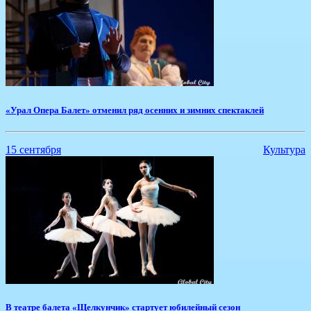
«Урал Опера Балет» отменил ряд осенних и зимних спектаклей
15 сентября
Культура
В театре балета «Щелкунчик» стартует юбилейный сезон