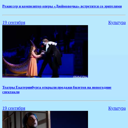
Режиссер и композитор оперы «Дюймовочка» встретятся со зрителями
19 сентября
Культура
Театры Екатеринбурга открыли продажи билетов на новогодние
спектакли
19 сентября
Культура