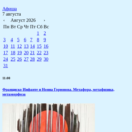
Афиша
7 августа
‹
Август 2026
›
Пн
Вт
Ср
Чт
Пт
Сб
Вс
1
2
3
4
5
6
7
8
9
10
11
12
13
14
15
16
17
18
19
20
21
22
23
24
25
26
27
28
29
30
31
11:00
Франциско Инфанте и Нонна Горюнова. Метафора, метафизика,
метаморфоза