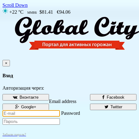
Scroll Down
+22 °C
$81.41
€94.06
ММВБ
×
Вход
Авторизация через:
Вконтакте
Facebook
Email address
Google+
Twitter
Password
Забыли пароль?