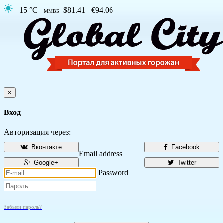
+15 °C
$81.41
€94.06
ММВБ
×
Вход
Авторизация через:
Вконтакте
Facebook
Email address
Google+
Twitter
Password
Забыли пароль?