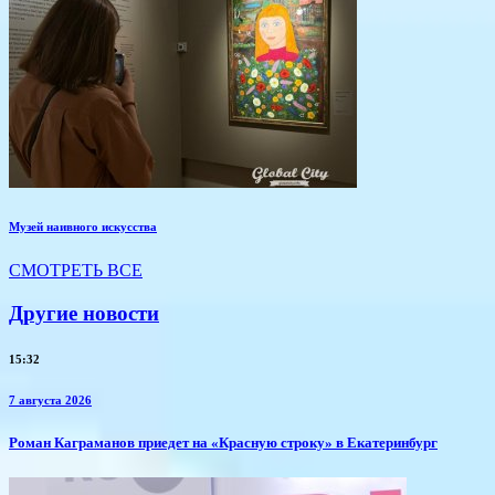
Музей наивного искусства
СМОТРЕТЬ ВСЕ
Другие новости
15:32
7 августа 2026
​Роман Каграманов приедет на «Красную строку» в Екатеринбург