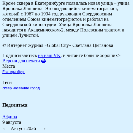
Кроме сквера в Екатеринбурге появилась новая улица – улица
Ярополка Лапшина. Это выдающийся кинематографист,
который с 1967 по 1994 год руководил Свердловским
отделением Союза кинематографистов и работал на
Свердловской киностудии. Улица Ярополка Лапшина
находится в Академическом-2, между Полевским трактом и
улицей Лучистой.
© Интернет-журнал «Global City»
Светлана Цыганова
Подписывайтесь
на наш VK
, и читайте больше хороших>
Версия для печати
Места
Екатеринбург
Теги
сквер
название
город
Поделиться
Афиша
9 августа
‹
Август 2026
›