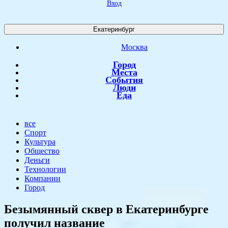
Вход
Екатеринбург
Москва
Город
Места
События
Люди
Еда
все
Спорт
Культура
Общество
Деньги
Технологии
Компании
Город
​Безымянный сквер в Екатеринбурге
получил название