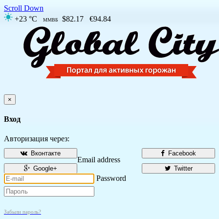
Scroll Down
+23 °C
$82.17
€94.84
ММВБ
×
Вход
Авторизация через:
Вконтакте
Facebook
Email address
Google+
Twitter
Password
Забыли пароль?