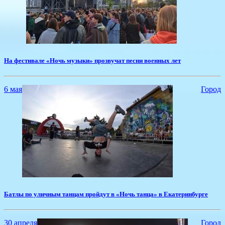
На фестивале «Ночь музыки» прозвучат песни военных лет
6 мая
Город
Б​атлы по уличным танцам пройдут в «Ночь танца» в Екатеринбурге
30 апреля
Город