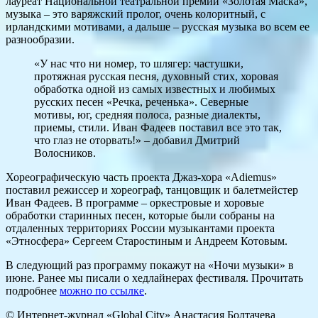
лауреат Национальной театральной премии «Золотая Маска»,
музыка – это варяжский пролог, очень колоритный, с
ирландскими мотивами, а дальше – русская музыка во всем ее
разнообразии.
«У нас что ни номер, то шлягер: частушки,
протяжная русская песня, духовный стих, хоровая
обработка одной из самых известных и любимых
русских песен «Речка, реченька». Северные
мотивы, юг, средняя полоса, разные диалекты,
приемы, стили. Иван Фадеев поставил все это так,
что глаз не оторвать!» – добавил Дмитрий
Волосников.
Хореографическую часть проекта Джаз-хора «Adiemus»
поставил режиссер и хореограф, танцовщик и балетмейстер
Иван Фадеев. В программе – оркестровые и хоровые
обработки старинных песен, которые были собраны на
отдаленных территориях России музыкантами проекта
«Этносфера» Сергеем Старостиным и Андреем Котовым.
В следующий раз программу покажут на «Ночи музыки» в
июне. Ранее мы писали о хедлайнерах фестиваля. Прочитать
подробнее
можно по ссылке
.
© Интернет-журнал «Global City»
Анастасия Болтачева