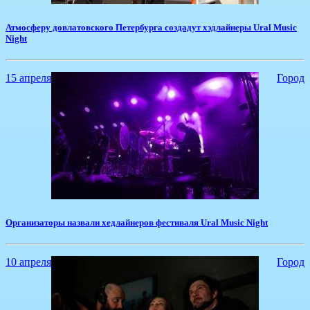
Атмосферу довлатовского Петербурга создадут хэдлайнеры Ural Music
Night
15 апреля
Город
Организаторы назвали хедлайнеров фестиваля Ural Music Night
10 апреля
Город