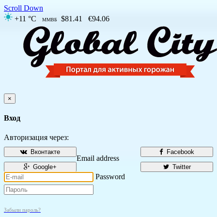
Scroll Down
+11 °C
$81.41
€94.06
ММВБ
×
Вход
Авторизация через:
Вконтакте
Facebook
Email address
Google+
Twitter
Password
Забыли пароль?