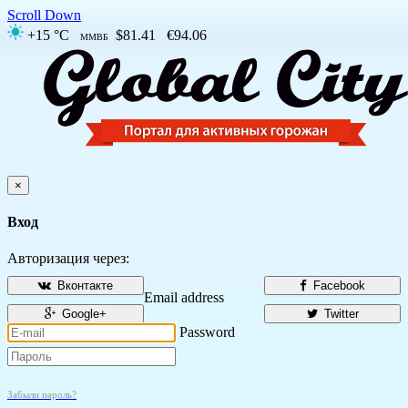
Scroll Down
+15 °C
$81.41
€94.06
ММВБ
×
Вход
Авторизация через:
Вконтакте
Facebook
Email address
Google+
Twitter
Password
Забыли пароль?