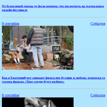
​От безмолвной драмы до фолк-хоррора: что посмотреть на театральном
онлайн-фестивале
9 сентября
События
​Как в Екатеринбурге снимают фильм про буллинг и любовь: репортаж со
съемок фильма «Твое сердце будет разбито»
8 сентября
События