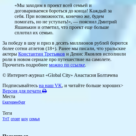
«Мы заходим в проект всей семьей и
договариваемся бороться до конца! Каждый за
себя. При возможности, конечно же, будем
помогать, но не уступать!», — пояснил Дмитрий
Яшанькин и отметил, что проект еще больше
сплотил их семью.
За победу в шоу и приз в десять миллионов рублей борются
более сотни атлетов (18+). Ранее мы писали, что уральские
актеры
Константин Третьяков
и Денис Яковлев исполнили
роли в новом сериале про путешествие на самолете.
Прочитать подробнее
можно по ссылке
.
© Интернет-журнал «Global City»
Анастасия Болтачева
Подписывайтесь
на наш VK
, и читайте больше хороших>
Версия для печати
Места
Екатеринбург
Теги
ТНТ
спорт
шоу
семья