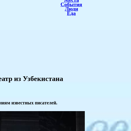
Места
События
Люди
Еда
еатр из Узбекистана
ниям известных писателей.