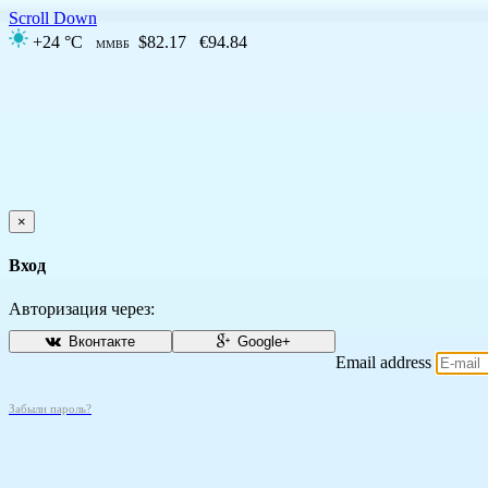
Scroll Down
+24 °C
$82.17
€94.84
ММВБ
×
Вход
Авторизация через:
Вконтакте
Google+
Email address
Забыли пароль?