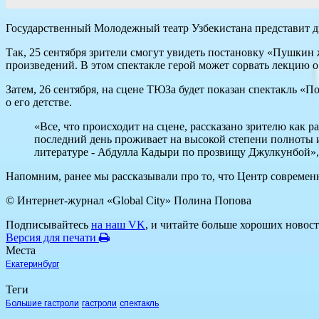
Государственный Молодежный театр Узбекистана представит дв
Так, 25 сентября зрители смогут увидеть постановку «Пушкин 
произведений. В этом спектакле герой может сорвать лекцию 
Затем, 26 сентября, на сцене ТЮЗа будет показан спектакль «
о его детстве.
«Все, что происходит на сцене, рассказано зрителю как р
последний день проживает на высокой степени полноты и
литературе - Абдулла Кадыри по прозвищу Джулкунбой», 
Напомним, ранее мы рассказывали про то, что Центр совреме
© Интернет-журнал «Global City»
Полина Попова
Подписывайтесь
на наш VK
, и читайте больше хороших новост
Версия для печати
Места
Екатеринбург
Теги
Большие гастроли
гастроли
спектакль