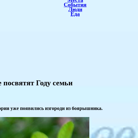
Места
События
Люди
Еда
 посвятят Году семьи
ории уже появились изгороди из боярышника.