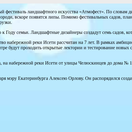
ный фестиваль ландшафтного искусства «Атмофест». По словам 
роди, вскоре появятся липы. Помимо фестивальных садов, план
рузки.
 к Году семьи. Ландшафтные дизайнеры создадут семь садов, кот
во набережной реки Исети рассчитан на 7 лет. В рамках амбиц
ентре будут проходить открытые лектории и тестирование новых
та, на набережной реки Исети от улицы Челюскинцев до дома № 
аря мэру Екатеринбурга Алексею Орлову. Он распорядился созд