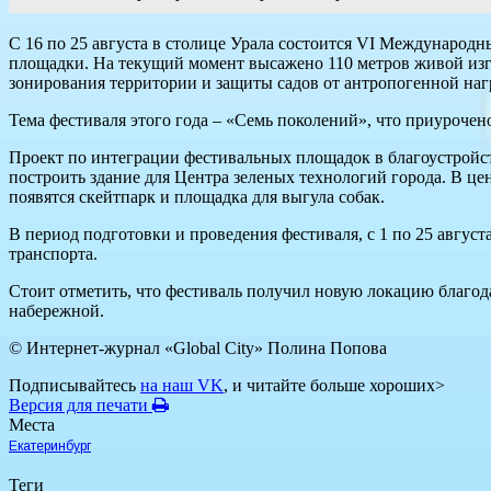
С 16 по 25 августа в столице Урала состоится VI Международ
площадки. На текущий момент высажено 110 метров живой изго
зонирования территории и защиты садов от антропогенной наг
Тема фестиваля этого года – «Семь поколений», что приурочено
Проект по интеграции фестивальных площадок в благоустройст
построить здание для Центра зеленых технологий города. В ц
появятся скейтпарк и площадка для выгула собак.
В период подготовки и проведения фестиваля, с 1 по 25 авгус
транспорта.
Стоит отметить, что фестиваль получил новую локацию благод
набережной.
© Интернет-журнал «Global City»
Полина Попова
Подписывайтесь
на наш VK
, и читайте больше хороших>
Версия для печати
Места
Екатеринбург
Теги