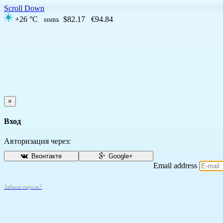
Scroll Down
+26 °C
$82.17
€94.84
ММВБ
×
Вход
Авторизация через:
Вконтакте
Google+
Email address
Забыли пароль?