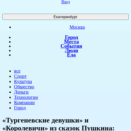
Вход
Екатеринбург
Москва
Город
Места
События
Люди
Еда
все
Спорт
Культура
Общество
Деньги
Технологии
Компании
Город
«Тургеневские девушки» и
«Королевичи» из сказок Пушкина: