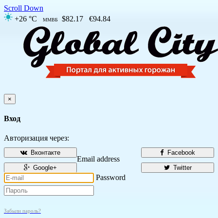
Scroll Down
+26 °C
$82.17
€94.84
ММВБ
×
Вход
Авторизация через:
Вконтакте
Facebook
Email address
Google+
Twitter
Password
Забыли пароль?