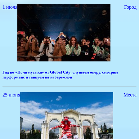
1 июля
Город
​Гид по «Ночи музыки» от Global City: слушаем оперу, смотрим
перформанс и танцуем на набережной
25 июня
Места