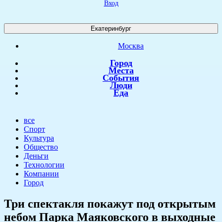
Вход
Екатеринбург
Москва
Город
Места
События
Люди
Еда
все
Спорт
Культура
Общество
Деньги
Технологии
Компании
Город
​Три спектакля покажут под открытым
небом Парка Маяковского в выходные