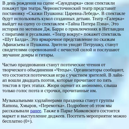
В день рождения на сцене «Саундпарка» свои спектакли
покажут три театра. Черноисточинский театр представит
постановку «Сказки Пушкина: Царевна-Лебедь». В спектакле
будут использовать кукол созданных детьми. Театр «Галерка»
выйдет на сцену со спектаклем «Тайна Питера Пэна». Это
история по мотивам Дж. Барри о приключениях в Нетландии
с пиратами и русалками. «Театр вокруг» покажет спектакль
«Шут Балда». Это ярмарочное представление по сказкам
Афанасьева и Пушкина. Зрители увидят Петрушку, станут
свидетелями соревнований с нечистой силой и послушают
звучание домры и гитары.
Частью празднования станут поэтические чтения от
творческого объединения «Чтецы». Организаторы сообщают,
что состоится поэтическая игра с участием зрителей. В лайн-
ап вошли двадцать поэтов, которые прочитают по пять
текстов в трех этапах. Жюри оценит их анонимно, слыша
только голос поэта и строчки, прочитанные им.
Музыкальными хэдлайнерами праздника станут группы
Ramona, Хмыров, «Перемотка». Подробнее об этом мы
рассказывали
ранее
. Также в Парке Маяковского состоится
маркет и выступление диджеев. Посетить мероприятие можно
бесплатно (0+).