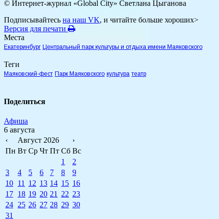
© Интернет-журнал «Global City»
Светлана Цыганова
Подписывайтесь
на наш VK
, и читайте больше хороших>
Версия для печати
Места
Екатеринбург
Центральный парк культуры и отдыха имени Маяковского
Теги
Маяковский-фест
Парк Маяковского
культура
театр
Поделиться
Афиша
6 августа
‹
Август 2026
›
Пн
Вт
Ср
Чт
Пт
Сб
Вс
1
2
3
4
5
6
7
8
9
10
11
12
13
14
15
16
17
18
19
20
21
22
23
24
25
26
27
28
29
30
31