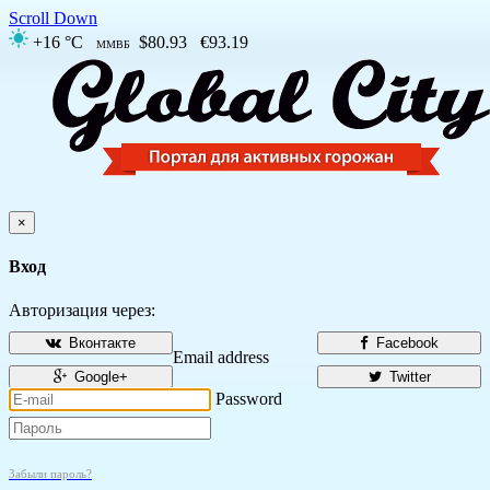
Scroll Down
+16 °C
$80.93
€93.19
ММВБ
×
Вход
Авторизация через:
Вконтакте
Facebook
Email address
Google+
Twitter
Password
Забыли пароль?