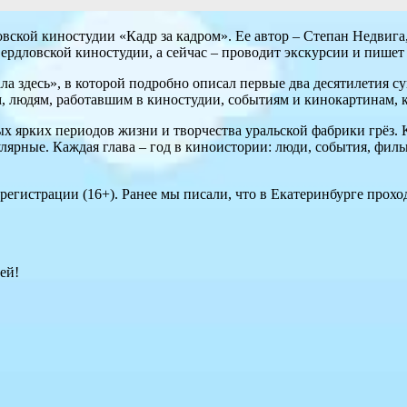
вской киностудии «Кадр за кадром». Ее автор – Степан Недвига
дловской киностудии, а сейчас – проводит экскурсии и пишет к
ла здесь», в которой подробно описал первые два десятилетия с
, людям, работавшим в киностудии, событиям и кинокартинам, к
х ярких периодов жизни и творчества уральской фабрики грёз. К
ярные. Каждая глава – год в киноистории: люди, события, фил
 регистрации (16+). Ранее мы писали, что в Екатеринбурге прох
ей!