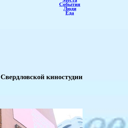
Места
События
Люди
Еда
и Свердловской киностудии