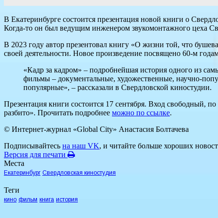
В Екатеринбурге состоится презентация новой книги о Свердло
Когда-то он был ведущим инженером звукомонтажного цеха Свер
В 2023 году автор презентовал книгу «О жизни той, что бушева
своей деятельности. Новое произведение посвящено 60-м годам
«Кадр за кадром» – подробнейшая история одного из самы
фильмы – документальные, художественные, научно-попул
популярные», – рассказали в Свердловской киностудии.
Презентация книги состоится 17 сентября. Вход свободный, по
разбито». Прочитать подробнее
можно по ссылке
.
© Интернет-журнал «Global City»
Анастасия Болтачева
Подписывайтесь
на наш VK
, и читайте больше хороших новост
Версия для печати
Места
Екатеринбург
Свердловская киностудия
Теги
кино
фильм
книга
история