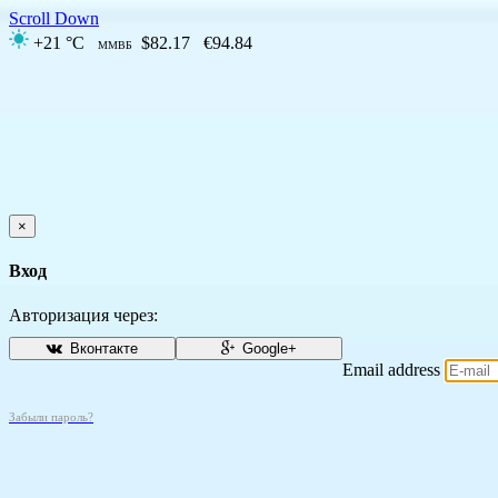
Scroll Down
+21 °C
$82.17
€94.84
ММВБ
×
Вход
Авторизация через:
Вконтакте
Google+
Email address
Забыли пароль?