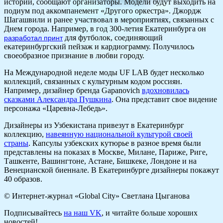
истории, сообщают организаторы. Модели будут выходить на
подиум под аккомпанемент «Другого оркестра». Джордж
Шагашвили и ранее участвовал в мероприятиях, связанных с
Днем города. Например, в год 300-летия Екатеринбурга он
для футболок, соединяющий
разработал принт
екатеринбургский пейзаж и кардиограмму. Получилось
своеобразное признание в любви городу.
На Международной неделе моды UF LAB будет несколько
коллекций, связанных с культурным кодом россиян.
Например, дизайнер бренда Gapanovich
вдохновилась
сказками Александра Пушкина
. Она представит свое видение
персонажа «Царевна-Лебедь».
Дизайнеры из Узбекистана привезут в Екатеринбург
коллекцию,
навеянную национальной культурой своей
страны
. Капсулы узбекских кутюрье в разное время были
представлены на показах в Москве, Милане, Париже, Риге,
Ташкенте, Вашингтоне, Астане, Бишкеке, Лондоне и на
Венецианской биеннале. В Екатеринбурге дизайнеры покажут
40 образов.
© Интернет-журнал «Global City»
Светлана Цыганова
Подписывайтесь
на наш VK
, и читайте больше хороших
новостей!