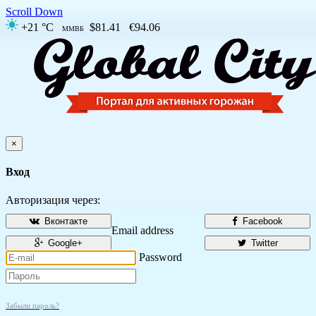
Scroll Down
+21 °C
$81.41
€94.06
ММВБ
×
Вход
Авторизация через:
Вконтакте
Facebook
Email address
Google+
Twitter
Password
Забыли пароль?