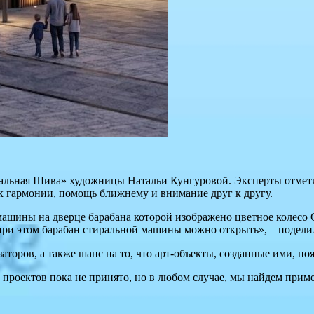
ральная Шива» художницы Натальи Кунгуровой. Эксперты отмети
ск гармонии, помощь ближнему и внимание друг к другу.
машины на дверце барабана которой изображено цветное колесо С
 при этом барабан стиральной машины можно открыть», – подели
торов, а также шанс на то, что арт-объекты, созданные ими, по
 проектов пока не принято, но в любом случае, мы найдем прим