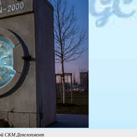
бой СКМ Девелопмент