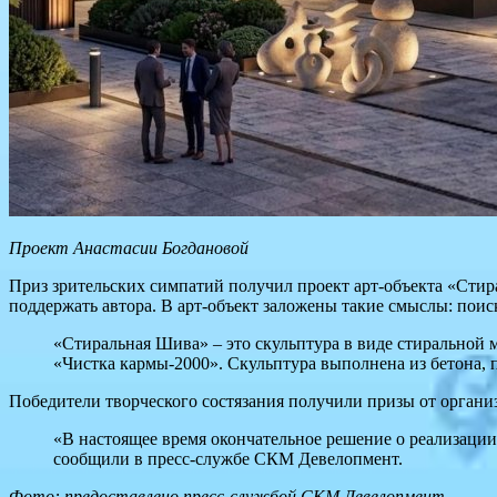
Проект Анастасии Богдановой
Приз зрительских симпатий получил проект арт-объекта «Сти
поддержать автора. В арт-объект заложены такие смыслы: пои
«Стиральная Шива» – это скульптура в виде стиральной 
«Чистка кармы-2000». Скульптура выполнена из бетона,
Победители творческого состязания получили призы от организа
«В настоящее время окончательное решение о реализации
сообщили в пресс-службе СКМ Девелопмент.
Фото: предоставлено пресс-службой
СКМ Девелопмент