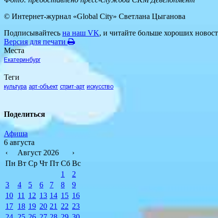
© Интернет-журнал «Global City»
Светлана Цыганова
Подписывайтесь
на наш VK
, и читайте больше хороших новост
Версия для печати
Места
Екатеринбург
Теги
культура
арт-объект
стрит-арт
искусство
Поделиться
Афиша
6 августа
‹
Август 2026
›
Пн
Вт
Ср
Чт
Пт
Сб
Вс
1
2
3
4
5
6
7
8
9
10
11
12
13
14
15
16
17
18
19
20
21
22
23
24
25
26
27
28
29
30