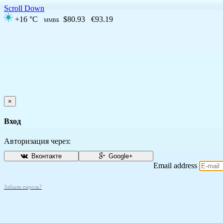
Scroll Down
+16 °C
$80.93
€93.19
ММВБ
×
Вход
Авторизация через:
Вконтакте
Google+
Email address
Забыли пароль?