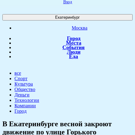
Вход
Екатеринбург
Москва
Город
Места
События
Люди
Еда
все
Спорт
Культура
Общество
Деньги
Технологии
Компании
Город
​В Екатеринбурге весной закроют
движение по улице Горького