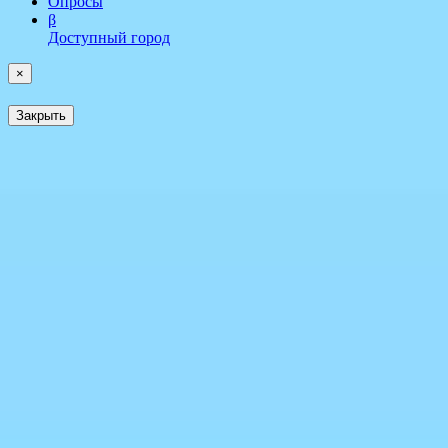
Опросы
β
Доступный город
×
Закрыть