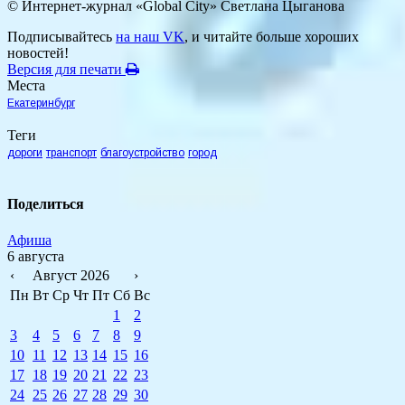
© Интернет-журнал «Global City»
Светлана Цыганова
Подписывайтесь
на наш VK
, и читайте больше хороших
новостей!
Версия для печати
Места
Екатеринбург
Теги
дороги
транспорт
благоустройство
город
Поделиться
Афиша
6 августа
‹
Август 2026
›
Пн
Вт
Ср
Чт
Пт
Сб
Вс
1
2
3
4
5
6
7
8
9
10
11
12
13
14
15
16
17
18
19
20
21
22
23
24
25
26
27
28
29
30