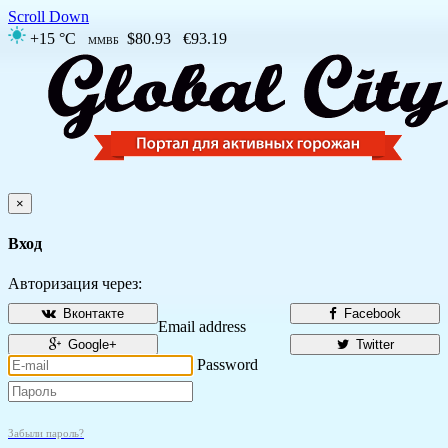
Scroll Down
+15 °C
$80.93
€93.19
ММВБ
×
Вход
Авторизация через:
Вконтакте
Facebook
Email address
Google+
Twitter
Password
Забыли пароль?