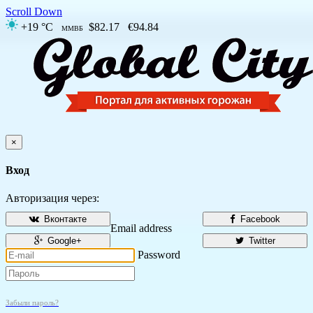
Scroll Down
+19 °C
$82.17
€94.84
ММВБ
×
Вход
Авторизация через:
Вконтакте
Facebook
Email address
Google+
Twitter
Password
Забыли пароль?