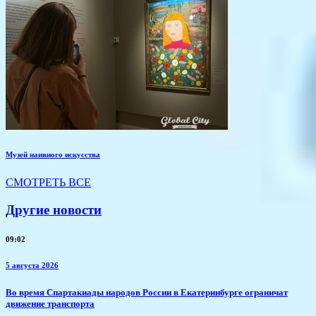
Музей наивного искусства
СМОТРЕТЬ ВСЕ
Другие новости
09:02
5 августа 2026
​Во время Спартакиады народов России в Екатеринбурге ограничат
движение транспорта