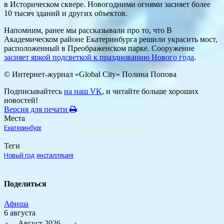
в Историческом сквере. Новогодними огнями засияет более
10 тысяч зданий и других объектов.
Напомним, ранее мы рассказывали про то, что В
Академическом районе Екатеринбурга решили украсить мост,
расположенный в Преображенском парке. Сооружение
засияет яркой подсветкой к празднованию Нового года
.
© Интернет-журнал «Global City»
Полина Попова
Подписывайтесь
на наш VK
, и читайте больше хороших
новостей!
Версия для печати
Места
Екатеринбург
Теги
Новый год
инсталляция
Поделиться
Афиша
6 августа
‹
Август 2026
›