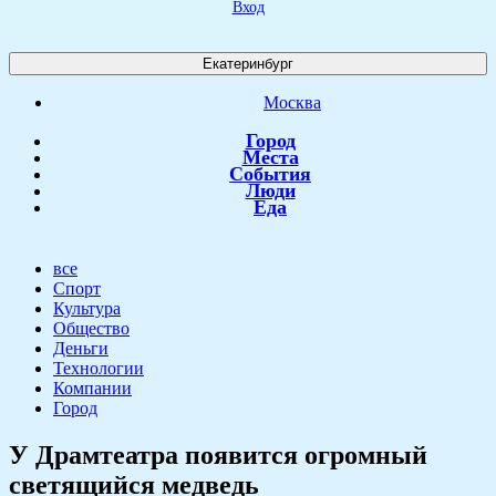
Вход
Екатеринбург
Москва
Город
Места
События
Люди
Еда
все
Спорт
Культура
Общество
Деньги
Технологии
Компании
Город
У Драмтеатра появится огромный
светящийся медведь