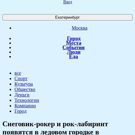
Вход
Екатеринбург
Москва
Город
Места
События
Люди
Еда
все
Спорт
Культура
Общество
Деньги
Технологии
Компании
Город
​Снеговик-рокер и рок-лабиринт
появятся в ледовом городке в