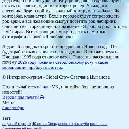
Деда Мороза и Снегурочки. Внутри ледового городка будут
стоять снеговики, один из которых рокер. У каждого
снеговика будет свой музыкальный инструмент – балалайка,
контрабас, клавиатура. Вход в городок будут сопровождать
рок-арки, а все желающие смогут посетить рок-лабиринт.
Одна детская горка получила название «Я люблю рок», вторая
– «Гитара». Все желающие смогут сделать памятные
фотографии с аркой «Я люблю рок».
Ледовый городок откроют в преддверии Нового года. Он
будет работать все январские праздники. В это же время на
Площади 1905 года откроют каток. Ранее мы рассказывали
почему
2026 году посвятят свердловскому року и какие
.
мероприятия пройдут в этот год
© Интернет-журнал «Global City»
Светлана Цыганова
Подписывайтесь
на наш VK
, и читайте больше хороших
новостей!
Версия для печати
Места
Екатеринбург
Теги
ледовый городок
40-летие Свердловского рок-клуба
рок-н-ролл