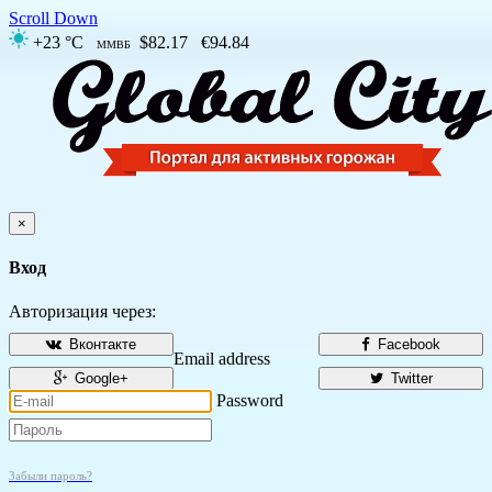
Scroll Down
+23 °C
$82.17
€94.84
ММВБ
×
Вход
Авторизация через:
Вконтакте
Facebook
Email address
Google+
Twitter
Password
Забыли пароль?