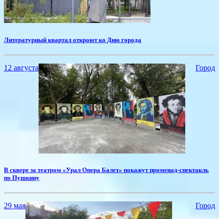
​Литературный квартал откроют ко Дню города
12 августа
Город
​В сквере за театром «Урал Опера Балет» покажут променад-спектакль
по Пушкину
29 мая
Город