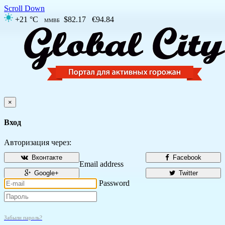
Scroll Down
+21 °C
$82.17
€94.84
ММВБ
×
Вход
Авторизация через:
Вконтакте
Facebook
Email address
Google+
Twitter
Password
Забыли пароль?