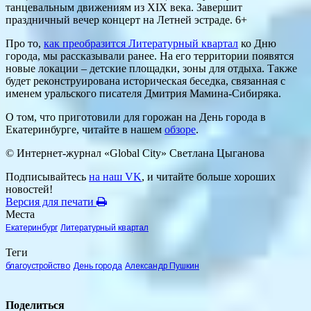
танцевальным движениям из XIX века. Завершит
праздничный вечер концерт на Летней эстраде. 6+
Про то,
как преобразится Литературный квартал
ко Дню
города, мы рассказывали ранее. На его территории появятся
новые локации – детские площадки, зоны для отдыха. Также
будет реконструирована историческая беседка, связанная с
именем уральского писателя Дмитрия Мамина-Сибиряка.
О том, что приготовили для горожан на День города в
Екатеринбурге, читайте в нашем
обзоре
.
© Интернет-журнал «Global City»
Светлана Цыганова
Подписывайтесь
на наш VK
, и читайте больше хороших
новостей!
Версия для печати
Места
Екатеринбург
Литературный квартал
Теги
благоустройство
День города
Александр Пушкин
Поделиться