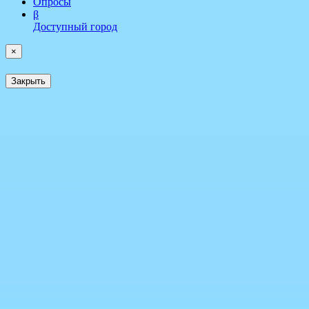
Опросы
β
Доступный город
×
Закрыть