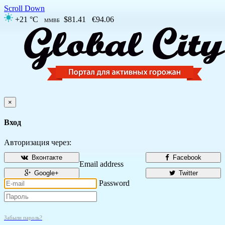
Scroll Down
+21 °C
$81.41
€94.06
ММВБ
×
Вход
Авторизация через:
Вконтакте
Facebook
Email address
Google+
Twitter
Password
Забыли пароль?