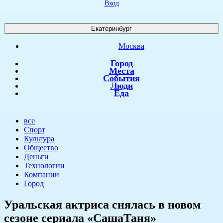
Вход
Екатеринбург
Москва
Город
Места
События
Люди
Еда
все
Спорт
Культура
Общество
Деньги
Технологии
Компании
Город
​Уральская актриса снялась в новом
сезоне сериала «СашаТаня»