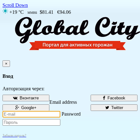
Scroll Down
+19 °C
$81.41
€94.06
ММВБ
×
Вход
Авторизация через:
Вконтакте
Facebook
Email address
Google+
Twitter
Password
Забыли пароль?