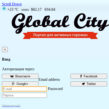
Scroll Down
+23 °C
$82.17
€94.84
ММВБ
×
Вход
Авторизация через:
Вконтакте
Facebook
Email address
Google+
Twitter
Password
Забыли пароль?