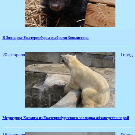
В Зоопарке Екатеринбурга выбрали Зоомистера
20 февраля
Город
​Медведица Хатанга из Екатеринбургского зоопарка обзаведется парой
16 февраля
Город