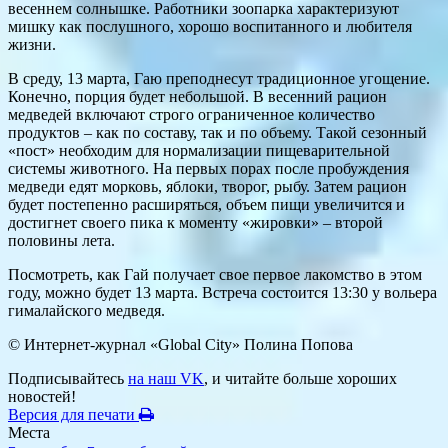
весеннем солнышке. Работники зоопарка характеризуют
мишку как послушного, хорошо воспитанного и любителя
жизни.
В среду, 13 марта, Гаю преподнесут традиционное угощение.
Конечно, порция будет небольшой. В весенний рацион
медведей включают строго ограниченное количество
продуктов – как по составу, так и по объему. Такой сезонный
«пост» необходим для нормализации пищеварительной
системы животного. На первых порах после пробуждения
медведи едят морковь, яблоки, творог, рыбу. Затем рацион
будет постепенно расширяться, объем пищи увеличится и
достигнет своего пика к моменту «жировки» – второй
половины лета.
Посмотреть, как Гай получает свое первое лакомство в этом
году, можно будет 13 марта. Встреча состоится 13:30 у вольера
гималайского медведя.
© Интернет-журнал «Global City»
Полина Попова
Подписывайтесь
на наш VK
, и читайте больше хороших
новостей!
Версия для печати
Места