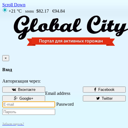
Scroll Down
+21 °C
$82.17
€94.84
ММВБ
×
Вход
Авторизация через:
Вконтакте
Facebook
Email address
Google+
Twitter
Password
Забыли пароль?