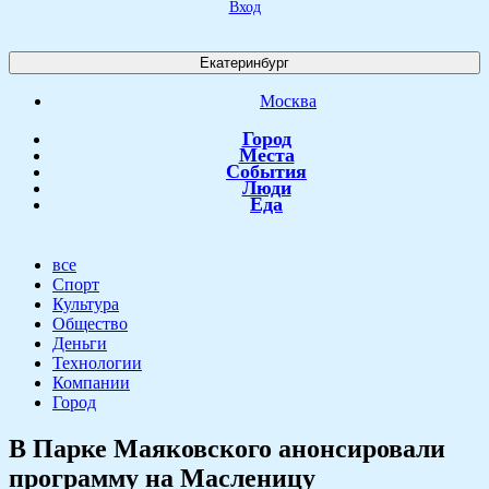
Вход
Екатеринбург
Москва
Город
Места
События
Люди
Еда
все
Спорт
Культура
Общество
Деньги
Технологии
Компании
Город
​В Парке Маяковского анонсировали
программу на Масленицу