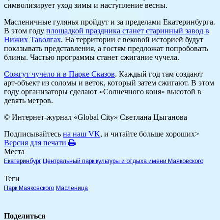
символизирует уход зимы и наступление весны.
Масленичные гулянья пройдут и за пределами Екатеринбурга.
В этом году
площадкой праздника станет старинный завод в
Нижих Таволгах
. На территории с вековой историей будут
показывать представления, а гостям предложат попробовать
блины. Частью программы станет сжигание чучела.
Сожгут чучело и в Парке Сказов
. Каждый год там создают
арт-объект из соломы и веток, который затем сжигают. В этом
году организаторы сделают «Солнечного коня» высотой в
девять метров.
© Интернет-журнал «Global City»
Светлана Цыганова
Подписывайтесь
на наш VK
, и читайте больше хороших>
Версия для печати
Места
Екатеринбург
Центральный парк культуры и отдыха имени Маяковского
Теги
Парк Маяковского
Масленица
Поделиться