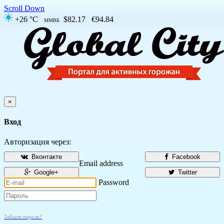
Scroll Down
+26 °C
$82.17
€94.84
ММВБ
×
Вход
Авторизация через:
Вконтакте
Facebook
Email address
Google+
Twitter
Password
Забыли пароль?